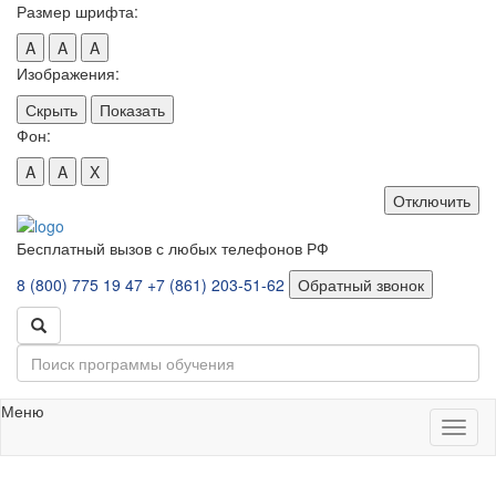
Размер шрифта:
A
A
A
Изображения:
Скрыть
Показать
Фон:
A
A
X
Отключить
Бесплатный вызов с любых телефонов РФ
8 (800) 775 19 47
+7 (861) 203-51-62
Обратный звонок
Меню
Toggl
naviga