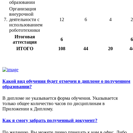
образовании
Организация
внеурочной
7.
деятельности с
12
6
4
2
использованием
робототехники
Итоговая
6
6
аттестация
ИТОГО
108
44
20
4
Какой вид обучения будет отмечен в дипломе о полученном
образовании?
В дипломе не указывается форма обучения. Указывается
только общее количество часов по дисциплинам в
Приложении к Диплому.
Как я смогу забрать полученный документ?
По желанию, Вы можете лично приехать к нам в офис. Либо