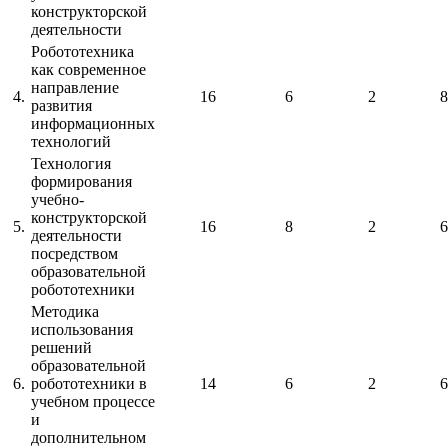
конструкторской
деятельности
Робототехника
как современное
направление
4.
16
6
2
8
развития
информационных
технологий
Технология
формирования
учебно-
конструкторской
5.
16
8
2
6
деятельности
посредством
образовательной
робототехники
Методика
использования
решений
образовательной
6.
робототехники в
14
6
2
6
учебном процессе
и
дополнительном