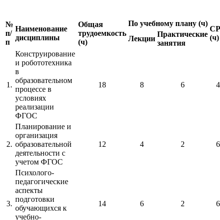
По учебному плану (ч)
№
Общая
Наименование
С
п/
трудоемкость
Практические
дисциплины
(ч)
Лекции
п
(ч)
занятия
Конструирование
и робототехника
в
образовательном
1.
18
8
6
4
процессе в
условиях
реализации
ФГОС
Планирование и
организация
2.
образовательной
12
4
2
6
деятельности с
учетом ФГОС
Психолого-
педагогические
аспекты
подготовки
3.
14
6
2
6
обучающихся к
учебно-