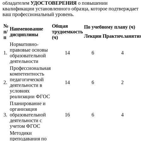
обладателем
УДОСТОВЕРЕНИЯ
о повышении
квалификации установленного образца, которое подтверждает
ваш профессиональный уровень.
№
Общая
По учебному плану (ч)
Наименование
п/
трудоемкость
дисциплины
Лекции
Практич.заняти
п
(ч)
Нормативно-
правовые основы
1.
14
6
4
образовательной
деятельности
Профессиональная
компетентность
педагогической
2.
14
6
2
деятельности в
условиях
реализации ФГОС
Планирование и
организация
3.
образовательной
16
6
4
деятельности с
учетом ФГОС
Методики
преподавания по