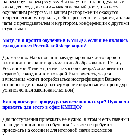
нашем обучающем ресурсе. Вы получите индивидуальный
ключ для входа, а с ним – максимальный доступ ко всем
обучающим ресурсам. В вашем распоряжении окажутся
теоретические материалы, вебинары, тесты и задания, а также
чаты с преподавателем и куратором, конференции с другими
студентами.
Могу ли я пройти обучение в КМИДО, если я не являюсь
гражданином Российской Федерации?
Да, конечно. На основании международных договоров о
взаимном признании документов об образовании. Если у
Российской Федерации нет такого договора/соглашения со
страной, гражданином которой Вы являетесь, то для
зачисления может потребоваться нострификация Вашего
основного диплома (подтверждение образования, процедура
установленная законодательством).
Как происходит процедура зачисления на курс? Нужно ли
приехать для этого в офис КМИДО?
Для поступления приезжать не нужно, в этом и есть главный
плюс дистанционного обучения. Так же не требуется
приезжать на сессии и для итоговой сдачи экзаменов.