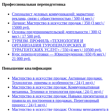
Профессиональная переподготовка
Специалист деловых коммуникаций: маркетинг,
реклама, связи с общественностью
/ 500 (4 мес)
/
Личное: Мастерство в искусстве продаж
/ 350 (3 мес)
/
15000 руб.
Основы предпринимательской деятельности
/ 300 (2
мес)
/ 17 500 руб.
ТУРИЗМ, ПРОФИЛЬ «ТЕХНОЛОГИЯ И
ОРГАНИЗАЦИЯ ТУРОПЕРАТОРСКИХ И
ТУРАГЕНТСКИХ УСЛУГ»
/ 550 (4 мес)
/ 10500 руб.
Курс переподготовки — Юриспруденция
/ 650 (6 мес)
/
21 000 руб.
Повышение квалификации
Мастерство в искусстве продаж: Активные продажи.
Технологии, приемы и особенности
/ 24 (1 нед)
/
Мастерство в искусстве продаж: Коммуникативная
механика. Техники и технология продаж
/ 24 (1 нед)
/
Мастерство в искусстве продаж: Навыки презентации и
правила их построения в продажах. Переговорный
процесс
/ 24 (1 нед)
/
Мастерство в искусстве продаж: Основы менеджмента в