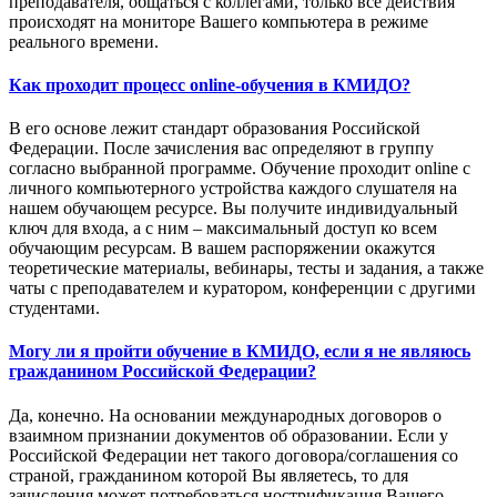
преподавателя, общаться с коллегами, только все действия
происходят на мониторе Вашего компьютера в режиме
реального времени.
Как проходит процесс online-обучения в КМИДО?
В его основе лежит стандарт образования Российской
Федерации. После зачисления вас определяют в группу
согласно выбранной программе. Обучение проходит online с
личного компьютерного устройства каждого слушателя на
нашем обучающем ресурсе. Вы получите индивидуальный
ключ для входа, а с ним – максимальный доступ ко всем
обучающим ресурсам. В вашем распоряжении окажутся
теоретические материалы, вебинары, тесты и задания, а также
чаты с преподавателем и куратором, конференции с другими
студентами.
Могу ли я пройти обучение в КМИДО, если я не являюсь
гражданином Российской Федерации?
Да, конечно. На основании международных договоров о
взаимном признании документов об образовании. Если у
Российской Федерации нет такого договора/соглашения со
страной, гражданином которой Вы являетесь, то для
зачисления может потребоваться нострификация Вашего