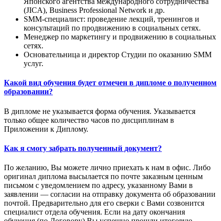
Японского агентства международного сотрудничества
(JICA), Business Professional Network и др.
SMM-специалист: проведение лекций, тренингов и
консультаций по продвижению в социальных сетях.
Менеджер по маркетингу и продвижению в социальных
сетях.
Основательница и директор Студии по оказанию SMM
услуг.
Какой вид обучения будет отмечен в дипломе о полученном
образовании?
В дипломе не указывается форма обучения. Указывается
только общее количество часов по дисциплинам в
Приложении к Диплому.
Как я смогу забрать полученный документ?
По желанию, Вы можете лично приехать к нам в офис. Либо
оригинал диплома высылается по почте заказным ценным
письмом с уведомлением по адресу, указанному Вами в
заявлении — согласии на отправку документа об образовании
почтой. Предварительно для его сверки с Вами созвонится
специалист отдела обучения. Если на дату окончания
обучения (по Договору) Вы успешно прошли итоговую