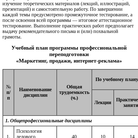
изучение теоретических материалов (лекций, иллюстраций,
презентаций) и самостоятельную работу. По завершении
каждой темы предусмотрено промежуточное тестирование, а
после освоения всей программы — итоговое аттестационное
тестирование. Выполнение практических работ предполагает
выдачу рекомендательного письма и (или) похвальной
грамоты.
Учебный план программы профессиональной
переподготовки
«Маркетинг, продажи, интернет-реклама»
По учебному плану 
№
Общая
Наименование
п/
трудоемкость
дисциплин
п
(ч.)
Практиче
Лекции
занят
1. Общепрофессиональные дисциплины
Психология
1.
делового
40
10
14