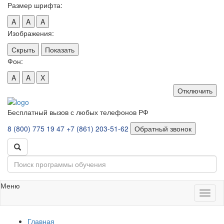
Размер шрифта:
A
A
A
Изображения:
Скрыть
Показать
Фон:
A
A
X
Отключить
Бесплатный вызов с любых телефонов РФ
8 (800) 775 19 47
+7 (861) 203-51-62
Обратный звонок
Меню
Toggl
naviga
Главная