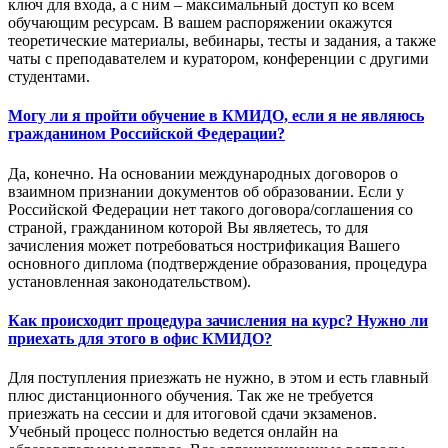
ключ для входа, а с ним – максимальный доступ ко всем
обучающим ресурсам. В вашем распоряжении окажутся
теоретические материалы, вебинары, тесты и задания, а также
чаты с преподавателем и куратором, конференции с другими
студентами.
Могу ли я пройти обучение в КМИДО, если я не являюсь
гражданином Российской Федерации?
Да, конечно. На основании международных договоров о
взаимном признании документов об образовании. Если у
Российской Федерации нет такого договора/соглашения со
страной, гражданином которой Вы являетесь, то для
зачисления может потребоваться нострификация Вашего
основного диплома (подтверждение образования, процедура
установленная законодательством).
Как происходит процедура зачисления на курс? Нужно ли
приехать для этого в офис КМИДО?
Для поступления приезжать не нужно, в этом и есть главный
плюс дистанционного обучения. Так же не требуется
приезжать на сессии и для итоговой сдачи экзаменов.
Учебный процесс полностью ведется онлайн на