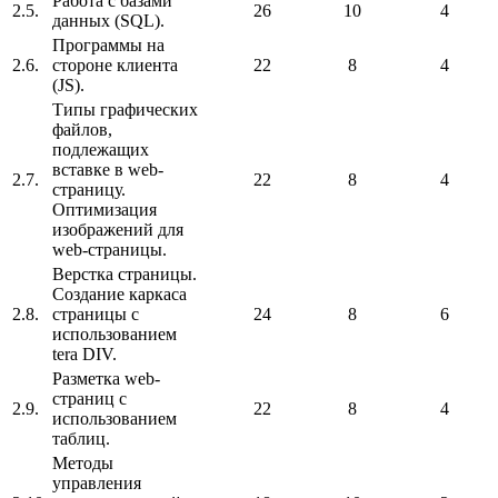
Работа с базами
2.5.
26
10
4
данных (SQL).
Программы на
2.6.
стороне клиента
22
8
4
(JS).
Типы графических
файлов,
подлежащих
вставке в web-
2.7.
22
8
4
страницу.
Оптимизация
изображений для
web-страницы.
Верстка страницы.
Создание каркаса
2.8.
страницы с
24
8
6
использованием
tera DIV.
Разметка web-
страниц с
2.9.
22
8
4
использованием
таблиц.
Методы
управления