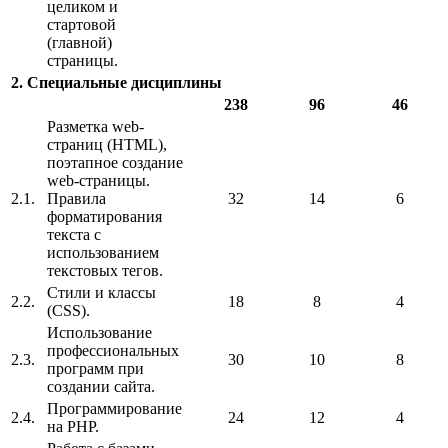
целиком и
стартовой
(главной)
страницы.
2.
Специальные дисциплины
238
96
46
Разметка web-
страниц (HTML),
поэтапное создание
web-страницы.
2.1.
Правила
32
14
6
форматирования
текста с
использованием
текстовых тегов.
Стили и классы
2.2.
18
8
4
(CSS).
Использование
профессиональных
2.3.
30
10
8
программ при
создании сайта.
Программирование
2.4.
24
12
4
на PHP.