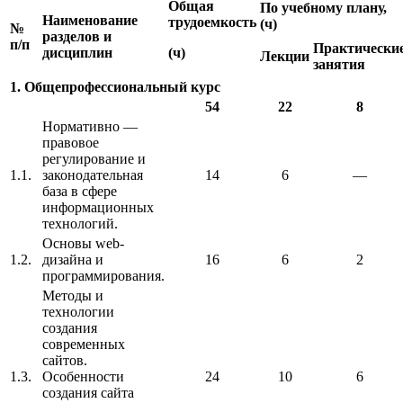
Общая
По учебному плану,
Наименование
трудоемкость
(ч)
№
разделов и
п/п
Практически
дисциплин
(ч)
Лекции
занятия
1.
Общепрофессиональный курс
54
22
8
Нормативно —
правовое
регулирование и
1.1.
законодательная
14
6
—
база в сфере
информационных
технологий.
Основы web-
1.2.
дизайна и
16
6
2
программирования.
Методы и
технологии
создания
современных
сайтов.
1.3.
Особенности
24
10
6
создания сайта