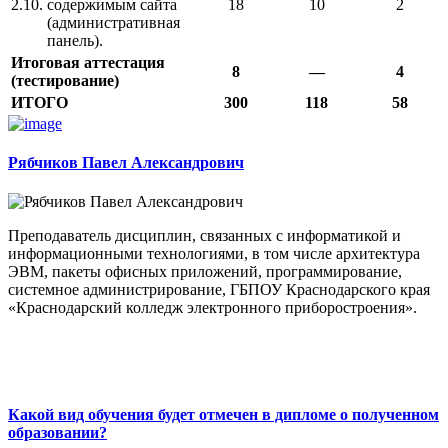
2.10.
содержимым сайта
18
10
2
(административная
панель).
Итоговая аттестация
8
—
4
(тестирование)
ИТОГО
300
118
58
Рябчиков Павел Александрович
Преподаватель дисциплин, связанных с информатикой и
информационными технологиями, в том числе архитектура
ЭВМ, пакеты офисных приложений, программирование,
системное администрирование, ГБПОУ Краснодарского края
«Краснодарский колледж электронного приборостроения».
Какой вид обучения будет отмечен в дипломе о полученном
образовании?