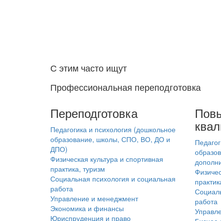
С этим часто ищут
Профессиональная переподготовка
Переподготовка
Пов
ква
Педагогика и психология (дошкольное
образование, школы, СПО, ВО, ДО и
Педагог
ДПО)
образов
Физическая культура и спортивная
дополни
практика, туризм
Физичес
Социальная психология и социальная
практик
работа
Социаль
Управление и менеджмент
работа
Экономика и финансы
Управл
Юриспруденция и право